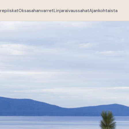
repiiskat
Oksasahanvarret
Linjaraivaussahat
Ajankohtaista