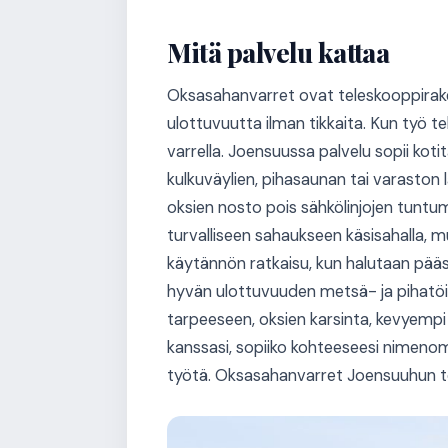
Mitä palvelu kattaa
Oksasahanvarret ovat teleskooppiraken
ulottuvuutta ilman tikkaita. Kun työ 
varrella. Joensuussa palvelu sopii koti
kulkuväylien, pihasaunan tai varaston 
oksien nosto pois sähkölinjojen tuntum
turvalliseen sahaukseen käsisahalla, 
käytännön ratkaisu, kun halutaan päästä
hyvän ulottuvuuden metsä- ja pihatöihi
tarpeeseen, oksien karsinta, kevyempi
kanssasi, sopiiko kohteeseesi nimenoma
työtä. Oksasahanvarret Joensuuhun to