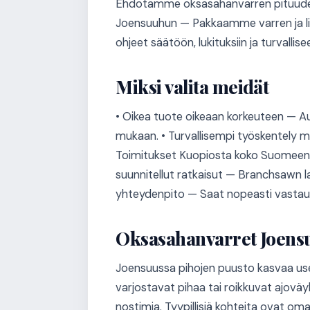
Ehdotamme oksasahanvarren pituuden 
Joensuuhun — Pakkaamme varren ja lis
ohjeet säätöön, lukituksiin ja turvall
Miksi valita meidät
• Oikea tuote oikeaan korkeuteen — A
mukaan. • Turvallisempi työskentely m
Toimitukset Kuopiosta koko Suomeen 
suunnitellut ratkaisut — Branchsawn la
yhteydenpito — Saat nopeasti vastauks
Oksasahanvarret Joens
Joensuussa pihojen puusto kasvaa usein
varjostavat pihaa tai roikkuvat ajoväy
nostimia. Tyypillisiä kohteita ovat om