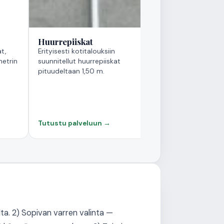
Huurrepiiskat
t,
Erityisesti kotitalouksiin
metrin
suunnitellut huurrepiiskat
pituudeltaan 1,50 m.
Tutustu palveluun →
lta. 2) Sopivan varren valinta —