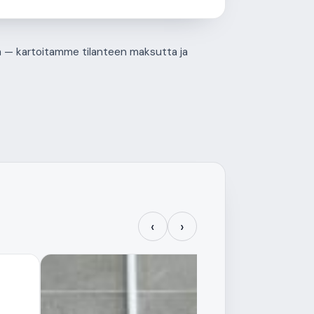
tä — kartoitamme tilanteen maksutta ja
‹
›