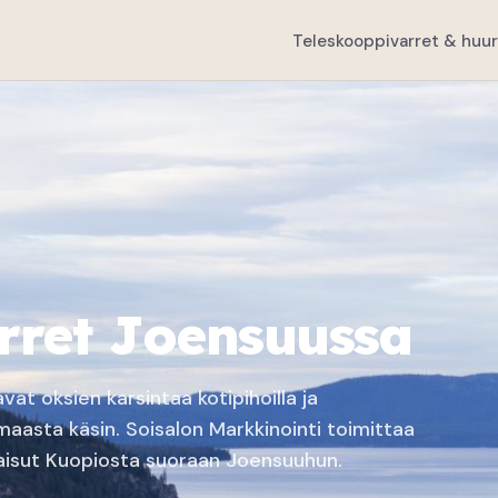
Teleskooppivarret & huur
ret Joensuussa
t oksien karsintaa kotipihoilla ja
i maasta käsin. Soisalon Markkinointi toimittaa
aisut Kuopiosta suoraan Joensuuhun.