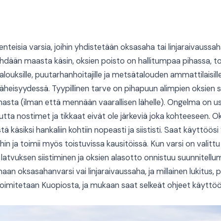
teisia varsia, joihin yhdistetään oksasaha tai linjaraivauss
tehdään maasta käsin, oksien poisto on hallitumpaa pihassa, 
talouksille, puutarhanhoitajille ja metsätalouden ammattilaisi
läheisyydessä. Tyypillinen tarve on pihapuun alimpien oksien
asta (ilman että mennään vaarallisen lähelle). Ongelma on use
mutta nostimet ja tikkaat eivät ole järkeviä joka kohteeseen
 käsiksi hankaliin kohtiin nopeasti ja siististi. Saat käyttöö
n ja toimii myös toistuvissa kausitöissä. Kun varsi on valittu 
 latvuksen siistiminen ja oksien alasotto onnistuu suunnitel
an oksasahanvarsi vai linjaraivaussaha, ja millainen lukitus,
imitetaan Kuopiosta, ja mukaan saat selkeät ohjeet käyttöö