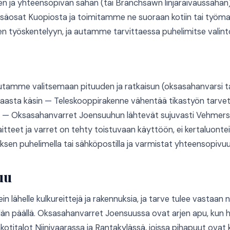
ja yhteensopivan sahan (tai Branchsawn linjaraivaussahan
äosat Kuopiosta ja toimitamme ne suoraan kotiin tai työmaa
iseen työskentelyyn, ja autamme tarvittaessa puhelimitse valin
utamme valitsemaan pituuden ja ratkaisun (oksasahanvarsi ta
aasta käsin — Teleskooppirakenne vähentää tikastyön tarvetta
— Oksasahanvarret Joensuuhun lähtevät sujuvasti Vehmersal
itteet ja varret on tehty toistuvaan käyttöön, ei kertaluontei
en puhelimella tai sähköpostilla ja varmistat yhteensopivuu
uu
 lähelle kulkureittejä ja rakennuksia, ja tarve tulee vastaan 
län päällä. Oksasahanvarret Joensuussa ovat arjen apu, kun hal
akotitalot Niinivaarassa ja Rantakylässä, joissa pihapuut ovat