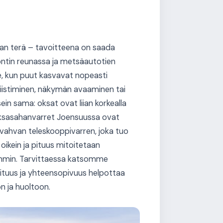
ahan terä – tavoitteena on saada
tontin reunassa ja metsäautotien
lle, kun puut kasvavat nopeasti
 siistiminen, näkymän avaaminen tai
in sama: oksat ovat liian korkealla
. Oksasahanvarret Joensuussa ovat
si vahvan teleskooppivarren, joka tuo
oikein ja pituus mitoitetaan
lummin. Tarvittaessa katsomme
 pituus ja yhteensopivuus helpottaa
n ja huoltoon.