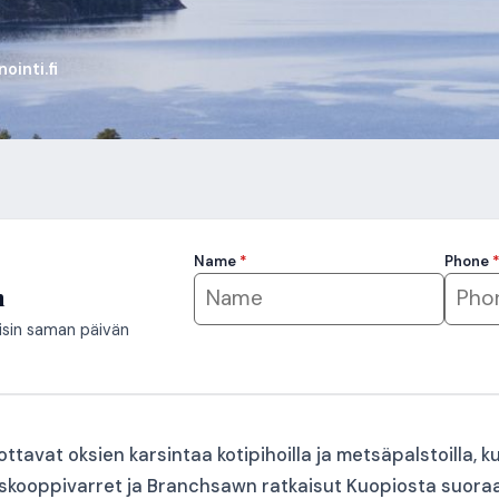
ointi.fi
Name
*
Phone
n
isin saman päivän
vat oksien karsintaa kotipihoilla ja metsäpalstoilla, kun
leskooppivarret ja Branchsawn ratkaisut Kuopiosta suor