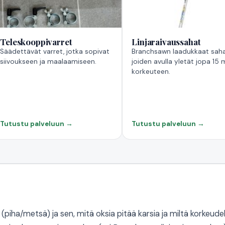
Teleskooppivarret
Linjaraivaussahat
Säädettävät varret, jotka sopivat
Branchsawn laadukkaat saha
siivoukseen ja maalaamiseen.
joiden avulla yletät jopa 15 
korkeuteen.
Tutustu palveluun →
Tutustu palveluun →
(piha/metsä) ja sen, mitä oksia pitää karsia ja miltä korkeude