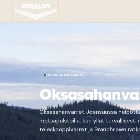
OKSASAHANVARRET
Oksasahanvar
Oksasahanvarret Joensuussa helpottava
metsäpalstoilla, kun yllät turvallisest
teleskooppivarret ja Branchsawn ratk