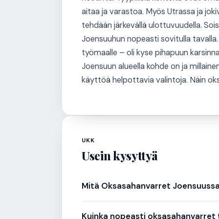
aitaa ja varastoa. Myös Utrassa ja jok
tehdään järkevällä ulottuvuudella. Soi
Joensuuhun nopeasti sovitulla tavalla
työmaalle – oli kyse pihapuun karsinna
Joensuun alueella kohde on ja millain
käyttöä helpottavia valintoja. Näin oksi
UKK
Usein kysyttyä
Mitä Oksasahanvarret Joensuuss
Kuinka nopeasti oksasahanvarret