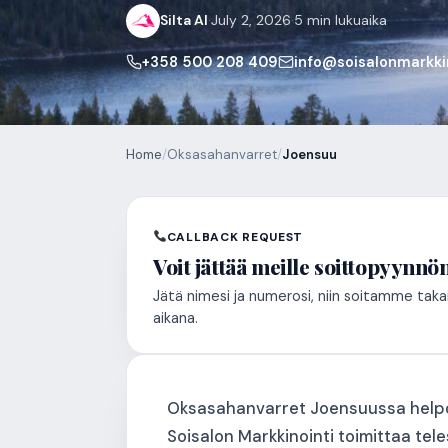
Silta AI
·
July 2, 2026
·
5 min lukuaika
+358 500 208 409
info@soisalonmarkkin
Home
/
Oksasahanvarret
/
Joensuu
CALLBACK REQUEST
Voit jättää meille soittopyynnö
Jätä nimesi ja numerosi, niin soitamme taka
aikana.
Oksasahanvarret Joensuussa helpotta
Soisalon Markkinointi toimittaa te