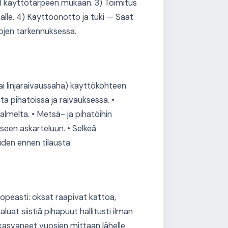
) käyttötarpeen mukaan. 3) Toimitus
lle. 4) Käyttöönotto ja tuki — Saat
tojen tarkennuksessa.
i linjaraivaussaha) käyttökohteen
 pihatöissä ja raivauksessa. •
melta. • Metsä- ja pihatöihin
seen askarteluun. • Selkeä
den ennen tilausta.
nopeasti: oksat raapivat kattoa,
uat siistiä pihapuut hallitusti ilman
 kasvaneet vuosien mittaan lähelle