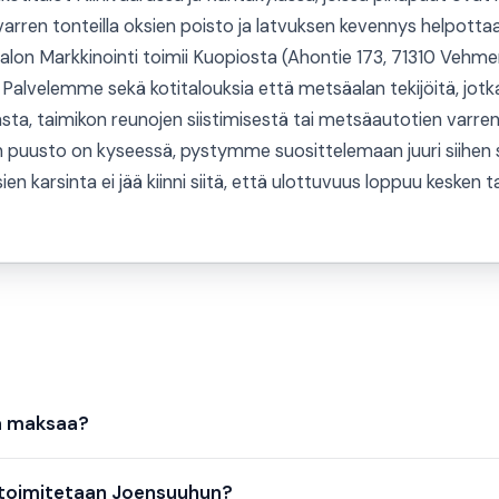
ivarren tonteilla oksien poisto ja latvuksen kevennys helpotta
salon Markkinointi toimii Kuopiosta (Ahontie 173, 71310 Vehmer
. Palvelemme sekä kotitalouksia että metsäalan tekijöitä, jot
sta, taimikon reunojen siistimisestä tai metsäautotien varren
en puusto on kyseessä, pystymme suosittelemaan juuri siihen 
en karsinta ei jää kiinni siitä, että ulottuvuus loppuu kesken 
a maksaa?
 toimitetaan Joensuuhun?