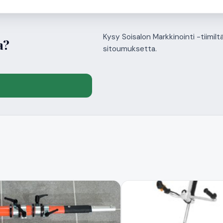
Kysy Soisalon Markkinointi -tiimil
a?
sitoumuksetta.
ä