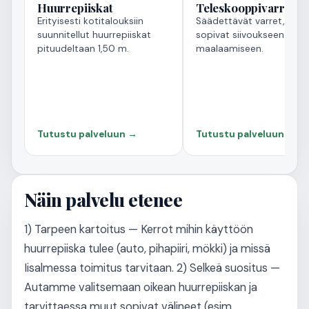
Huurrepiiskat
Teleskooppivarret
Erityisesti kotitalouksiin
Säädettävät varret, jotk
suunnitellut huurrepiiskat
sopivat siivoukseen ja
pituudeltaan 1,50 m.
maalaamiseen.
Tutustu palveluun →
Tutustu palveluun →
Näin palvelu etenee
1) Tarpeen kartoitus — Kerrot mihin käyttöön
huurrepiiska tulee (auto, pihapiiri, mökki) ja missä
Iisalmessa toimitus tarvitaan. 2) Selkeä suositus —
Autamme valitsemaan oikean huurrepiiskan ja
tarvittaessa muut sopivat välineet (esim.