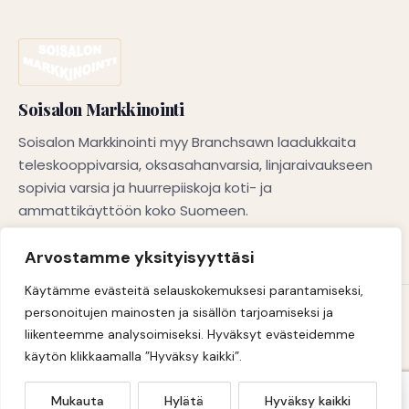
Soisalon Markkinointi
Soisalon Markkinointi
Laadukkaat teleskooppivarsien,
Soisalon Markkinointi myy Branchsawn laadukkaita
oksasahanvarsien ja linjaraivausvarsien
teleskooppivarsia, oksasahanvarsia, linjaraivaukseen
ratkaisut koti- ja ammattikäyttöön
sopivia varsia ja huurrepiiskoja koti- ja
ammattikäyttöön koko Suomeen.
Soisalon Markkinointi
Haluaisitko jutella oikean varren valinnasta?
Arvostamme yksityisyyttäsi
Käytämme evästeitä selauskokemuksesi parantamiseksi,
© 2026 Soisalon Markkinointi
personoitujen mainosten ja sisällön tarjoamiseksi ja
liikenteemme analysoimiseksi. Hyväksyt evästeidemme
Sivuston on toteuttanut
DigiSilta Oy
käytön klikkaamalla ”Hyväksy kaikki”.
Mukauta
Hylätä
Hyväksy kaikki