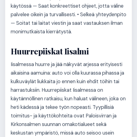
käytössä — Saat konkreettiset ohjeet, jotta väline
palvelee oikein ja turvallisesti. • Selkeä yhteydenpito
— Soitat tai laitat viestin ja saat vastauksen ilman
monimutkaista kierrätystä.
Huurrepiiskat Iisalmi
Iisalmessa huurre ja jää näkyvät arjessa erityisesti
aikaisina aamuina: auto voi olla kuurassa pihassa ja
kulkuväylät liukkaita jo ennen kuin ehdit töihin tai
harrastuksiin. Huurrepiiskat Iisalmessa on
käytännöllinen ratkaisu, kun haluat välineen, joka on
heti kädessä ja tekee työn nopeasti. Tyypillisiä
toimitus- ja käyttökohteita ovat Paloisvirran ja
Kirkonsalmen suunnan omakotialueet sekä
keskustan ympäristö, missä auto seisoo usein