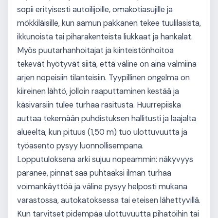
sopii erityisesti autoilijoille, omakotiasujille ja
mökkiläisille, kun aamun pakkanen tekee tuulilasista,
ikkunoista tai piharakenteista liukkaat ja hankalat.
Myös puutarhanhoitajat ja kiinteistönhoitoa
tekevät hyötyvät siitä, että väline on aina valmiina
arjen nopeisiin tilanteisiin. Tyypillinen ongelma on
kiireinen lähtö, jolloin raaputtaminen kestää ja
käsivarsiin tulee turhaa rasitusta. Huurrepiiska
auttaa tekemään puhdistuksen hallitusti ja laajalta
alueelta, kun pituus (1,50 m) tuo ulottuvuutta ja
työasento pysyy luonnollisempana.
Lopputuloksena arki sujuu nopeammin: näkyvyys
paranee, pinnat saa puhtaaksi ilman turhaa
voimankäyttöä ja väline pysyy helposti mukana
varastossa, autokatoksessa tai eteisen lähettyvillä.
Kun tarvitset pidempää ulottuvuutta pihatöihin tai