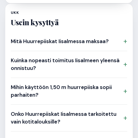
UKK
Usein kysyttyä
+
Mitä Huurrepiiskat Iisalmessa maksaa?
Kuinka nopeasti toimitus Iisalmeen yleensä
+
onnistuu?
Mihin käyttöön 1,50 m huurrepiiska sopii
+
parhaiten?
Onko Huurrepiiskat Iisalmessa tarkoitettu
+
vain kotitalouksille?