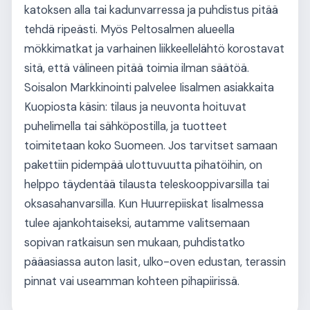
katoksen alla tai kadunvarressa ja puhdistus pitää
tehdä ripeästi. Myös Peltosalmen alueella
mökkimatkat ja varhainen liikkeellelähtö korostavat
sitä, että välineen pitää toimia ilman säätöä.
Soisalon Markkinointi palvelee Iisalmen asiakkaita
Kuopiosta käsin: tilaus ja neuvonta hoituvat
puhelimella tai sähköpostilla, ja tuotteet
toimitetaan koko Suomeen. Jos tarvitset samaan
pakettiin pidempää ulottuvuutta pihatöihin, on
helppo täydentää tilausta teleskooppivarsilla tai
oksasahanvarsilla. Kun Huurrepiiskat Iisalmessa
tulee ajankohtaiseksi, autamme valitsemaan
sopivan ratkaisun sen mukaan, puhdistatko
pääasiassa auton lasit, ulko-oven edustan, terassin
pinnat vai useamman kohteen pihapiirissä.