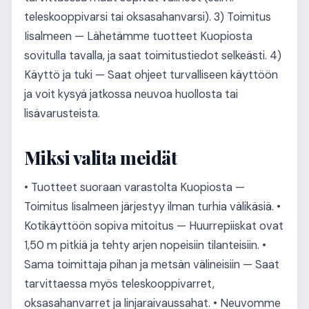
teleskooppivarsi tai oksasahanvarsi). 3) Toimitus
Iisalmeen — Lähetämme tuotteet Kuopiosta
sovitulla tavalla, ja saat toimitustiedot selkeästi. 4)
Käyttö ja tuki — Saat ohjeet turvalliseen käyttöön
ja voit kysyä jatkossa neuvoa huollosta tai
lisävarusteista.
Miksi valita meidät
• Tuotteet suoraan varastolta Kuopiosta —
Toimitus Iisalmeen järjestyy ilman turhia välikäsiä. •
Kotikäyttöön sopiva mitoitus — Huurrepiiskat ovat
1,50 m pitkiä ja tehty arjen nopeisiin tilanteisiin. •
Sama toimittaja pihan ja metsän välineisiin — Saat
tarvittaessa myös teleskooppivarret,
oksasahanvarret ja linjaraivaussahat. • Neuvomme