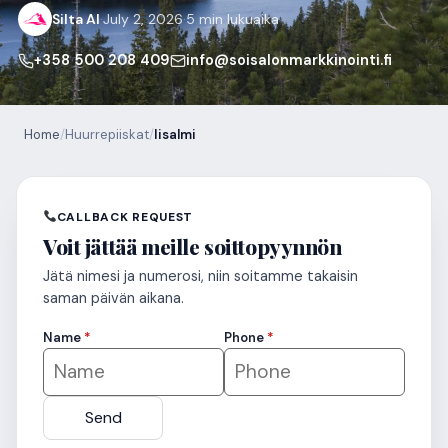
Silta AI
·
July 2, 2026
·
5 min lukuaika
+358 500 208 409
info@soisalonmarkkinointi.fi
Home
/
Huurrepiiskat
/
Iisalmi
CALLBACK REQUEST
Voit jättää meille soittopyynnön
Jätä nimesi ja numerosi, niin soitamme takaisin
saman päivän aikana.
Name
*
Phone
*
Send