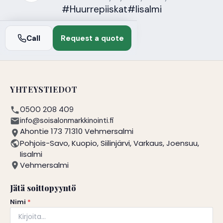
#Huurrepiiskat
#Iisalmi
Call
Request a quote
YHTEYSTIEDOT
0500 208 409
info@soisalonmarkkinointi.fi
Ahontie 173 71310 Vehmersalmi
Pohjois-Savo, Kuopio, Siilinjärvi, Varkaus, Joensuu,
Iisalmi
Vehmersalmi
Jätä soittopyyntö
Nimi
*