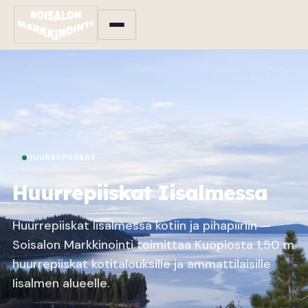
HUURREPIISKAT
Huurrepiiskat Iisalmessa
Huurrepiiskat Iisalmessa kotiin ja pihapiiriin —
Soisalon Markkinointi toimittaa Kuopiosta 1,50 m
huurrepiiskat kotitalouksille ja ammattilaisille
Iisalmen alueelle.