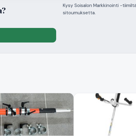
Kysy Soisalon Markkinointi -tiimil
a?
sitoumuksetta.
ä