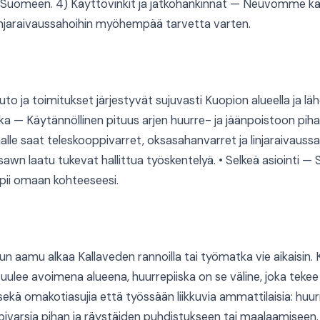
 Suomeen. 4) Käyttövinkit ja jatkohankinnat — Neuvomme käy
linjaraivaussahoihin myöhempää tarvetta varten.
to ja toimitukset järjestyvät sujuvasti Kuopion alueella ja l
ska — Käytännöllinen pituus arjen huurre- ja jäänpoistoon piha
lle saat teleskooppivarret, oksasahanvarret ja linjaraivaussa
awn laatu tukevat hallittua työskentelyä. • Selkeä asiointi 
opii omaan kohteeseesi.
un aamu alkaa Kallaveden rannoilla tai työmatka vie aikaisin.
tuulee avoimena alueena, huurrepiiska on se väline, joka te
ekä omakotiasujia että työssään liikkuvia ammattilaisia: huu
ppivarsia pihan ja räystäiden puhdistukseen tai maalaamiseen.