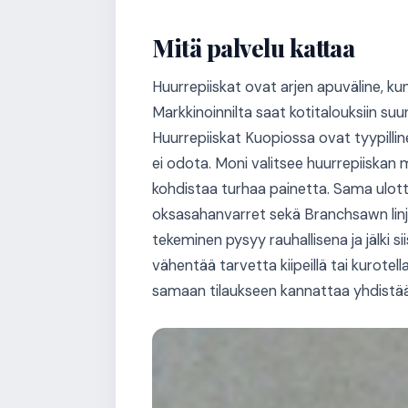
Mitä palvelu kattaa
Huurrepiiskat ovat arjen apuväline, kun
Markkinoinnilta saat kotitalouksiin suun
Huurrepiiskat Kuopiossa ovat tyypilli
ei odota. Moni valitsee huurrepiiskan my
kohdistaa turhaa painetta. Sama ulot
oksasahanvarret sekä Branchsawn linjar
tekeminen pysyy rauhallisena ja jälki 
vähentää tarvetta kiipeillä tai kurote
samaan tilaukseen kannattaa yhdistää