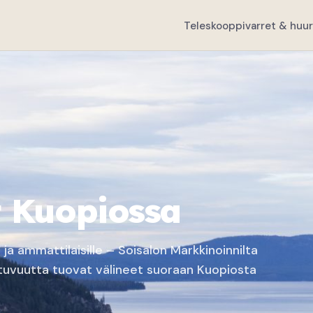
Teleskooppivarret & huur
t Kuopiossa
 ja ammattilaisille – Soisalon Markkinoinnilta
ttuvuutta tuovat välineet suoraan Kuopiosta