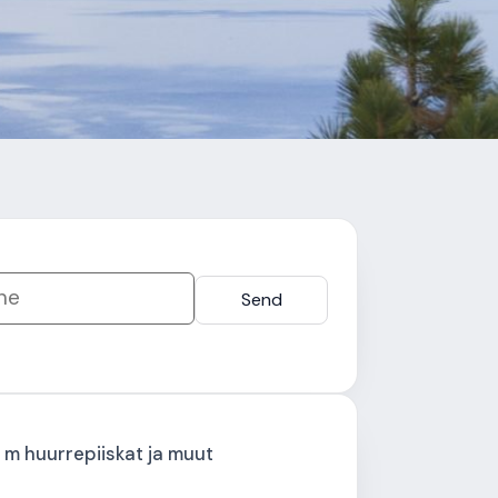
*
Send
0 m huurrepiiskat ja muut