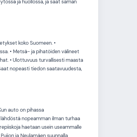
tössä ja huollossa, ja saat saman
ähetykset koko Suomeen. •
ssa. • Metsä- ja pihatöiden välineet
hat. • Ulottuvuus turvallisesti maasta
— Saat nopeasti tiedon saatavuudesta,
 Kun auto on pihassa
kee lähdöstä nopeamman ilman turhaa
rrepiiskoja haetaan usein useammalle
 Puijon ja Neulamäen suunnalla