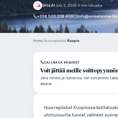
Silta AI
·
July 2, 2026
·
4 min lukuaika
+358 500 208 409
info@soisalonmarkkin
Home
/
Huurrepiiskat
/
Kuopio
CALLBACK REQUEST
Voit jättää meille soittopyynnö
Jätä nimesi ja numerosi, niin soitamme taka
aikana.
Huurrepiiskat Kuopiossa kotitalouksi
ulottuvuutta tuovat välineet suora