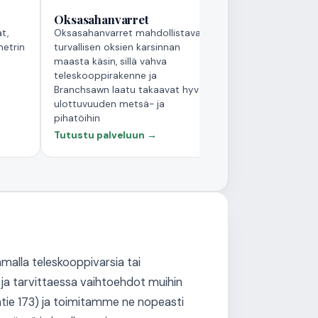
Oksasahanvarret
t,
Oksasahanvarret mahdollistavat
metrin
turvallisen oksien karsinnan
maasta käsin, sillä vahva
teleskooppirakenne ja
Branchsawn laatu takaavat hyvän
ulottuvuuden metsä- ja
pihatöihin
Tutustu palveluun →
amalla teleskooppivarsia tai
ja tarvittaessa vaihtoehdot muihin
tie 173) ja toimitamme ne nopeasti