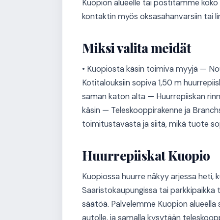
Kuopion alueelle tai postitamme koko
kontaktin myös oksasahanvarsiin tai 
Miksi valita meidät
• Kuopiosta käsin toimiva myyjä — Nou
Kotitalouksiin sopiva 1,50 m huurrepii
saman katon alta — Huurrepiiskan rinna
käsin — Teleskooppirakenne ja Branchs
toimitustavasta ja siitä, mikä tuote s
Huurrepiiskat Kuopio
Kuopiossa huurre näkyy arjessa heti, k
Saaristokaupungissa tai parkkipaikka 
säätöä. Palvelemme Kuopion alueella s
autolle, ja samalla kysytään teleskoo