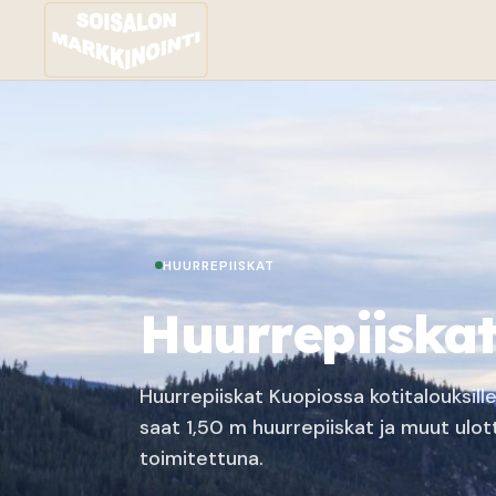
HUURREPIISKAT
Huurrepiiska
Huurrepiiskat Kuopiossa kotitalouksille
saat 1,50 m huurrepiiskat ja muut ulo
toimitettuna.