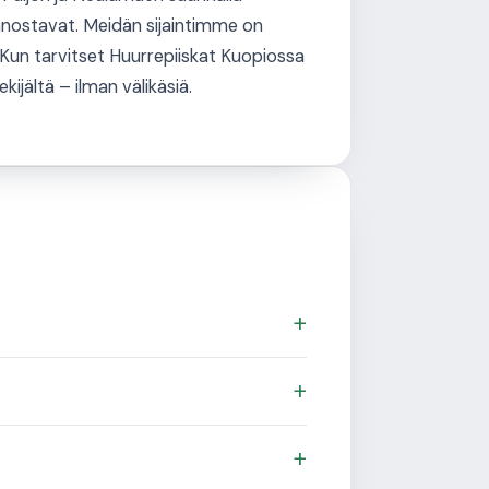
innostavat. Meidän sijaintimme on
 Kun tarvitset Huurrepiiskat Kuopiossa
ijältä – ilman välikäsiä.
+
+
+