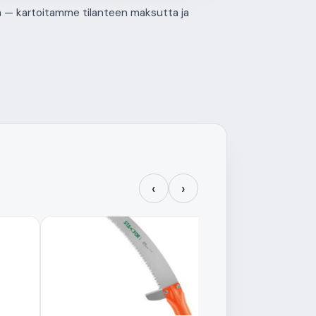
tä — kartoitamme tilanteen maksutta ja
‹
›