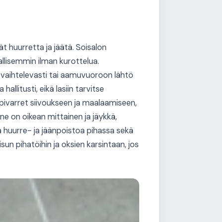
ät huurretta ja jäätä. Soisalon
rvallisemmin ilman kurottelua.
 vaihtelevasti tai aamuvuoroon lähtö
allitusti, eikä lasiin tarvitse
pivarret siivoukseen ja maalaamiseen,
ne on oikean mittainen ja jäykkä,
aa huurre- ja jäänpoistoa pihassa sekä
un pihatöihin ja oksien karsintaan, jos