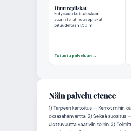
Huurrepiiskat
Erityisesti kotitalouksiin
suunnitellut huurrepiiskat
pituudeltaan 1,50 m.
Tutustu palveluun →
Näin palvelu etenee
1) Tarpeen kartoitus — Kerrot mihin kä
oksasahanvartta. 2) Selkeä suositus —
ulottuvuutta vaativiin töihin. 3) To