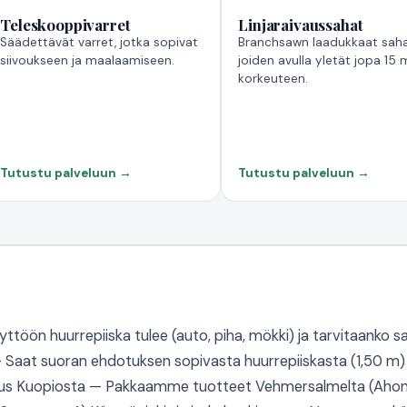
Teleskooppivarret
Linjaraivaussahat
Säädettävät varret, jotka sopivat
Branchsawn laadukkaat saha
siivoukseen ja maalaamiseen.
joiden avulla yletät jopa 15 
korkeuteen.
Tutustu palveluun →
Tutustu palveluun →
yttöön huurrepiiska tulee (auto, piha, mökki) ja tarvitaanko s
 Saat suoran ehdotuksen sopivasta huurrepiiskasta (1,50 m) 
imitus Kuopiosta — Pakkaamme tuotteet Vehmersalmelta (Ahon