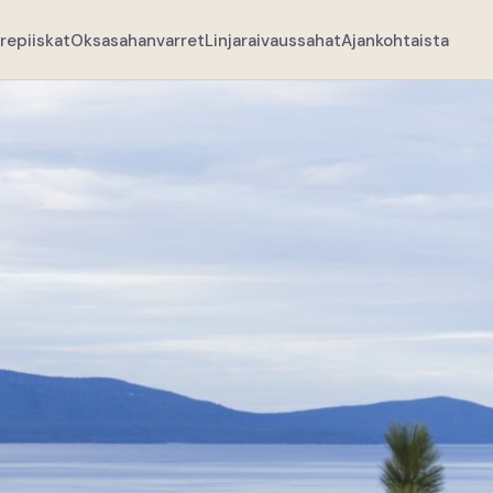
repiiskat
Oksasahanvarret
Linjaraivaussahat
Ajankohtaista