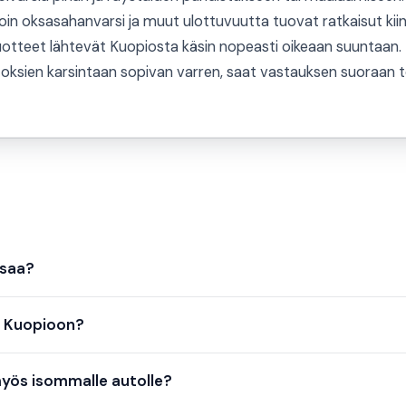
loin oksasahanvarsi ja muut ulottuvuutta tuovat ratkaisut ki
uotteet lähtevät Kuopiosta käsin nopeasti oikeaan suuntaan.
oksien karsintaan sopivan varren, saat vastauksen suoraan tek
ksaa?
u Kuopioon?
myös isommalle autolle?