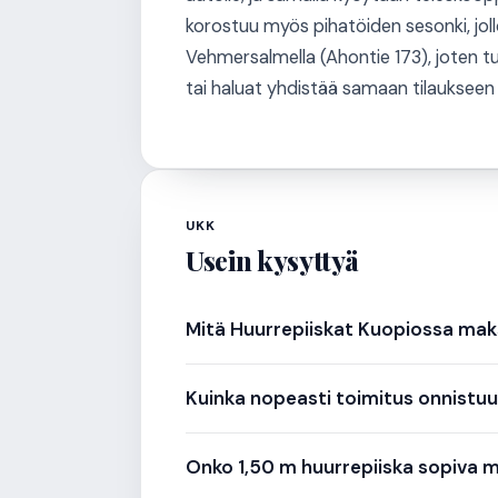
korostuu myös pihatöiden sesonki, jol
Vehmersalmella (Ahontie 173), joten t
tai haluat yhdistää samaan tilaukseen 
UKK
Usein kysyttyä
Mitä Huurrepiiskat Kuopiossa ma
Kuinka nopeasti toimitus onnistu
Onko 1,50 m huurrepiiska sopiva 