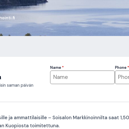
ointi.fi
Name
*
Phone
n
isin saman päivän
lle ja ammattilaisille – Soisalon Markkinoinnilta saat 1,5
an Kuopiosta toimitettuna.