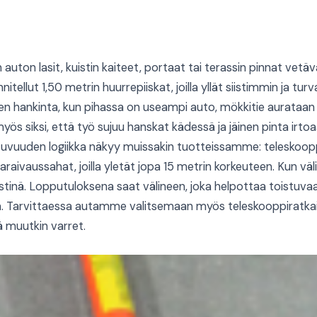
 auton lasit, kuistin kaiteet, portaat tai terassin pinnat vetäv
nitellut 1,50 metrin huurrepiiskat, joilla yllät siistimmin ja tu
nen hankinta, kun pihassa on useampi auto, mökkitie aurataan
ös siksi, että työ sujuu hanskat kädessä ja jäinen pinta irtoaa h
tuvuuden logiikka näkyy muissakin tuotteissamme: teleskoop
aivaussahat, joilla yletät jopa 15 metrin korkeuteen. Kun väli
siistinä. Lopputuloksena saat välineen, joka helpottaa toistuv
lla. Tarvittaessa autamme valitsemaan myös teleskooppiratkais
 muutkin varret.